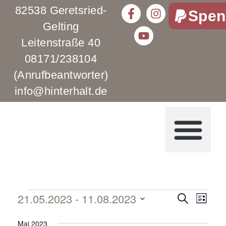
82538 Geretsried-
Spen
Gelting
Leitenstraße 40
08171/238104
(Anrufbeantworter)
info@hinterhalt.de
21.05.2023
 - 
11.08.2023
Verans
Vera
Suche
Liste
Datum
Ansi
Suche
Mai 2023