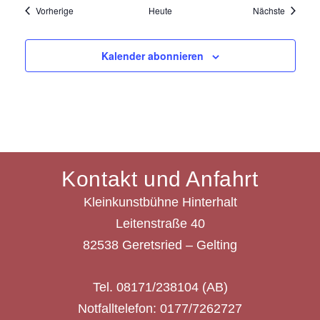
Veranstaltungen
Veransta
Vorherige
Heute
Nächste
Kalender abonnieren
Kontakt und Anfahrt
Kleinkunstbühne Hinterhalt
Leitenstraße 40
82538 Geretsried – Gelting
Tel. 08171/238104 (AB)
Notfalltelefon: 0177/7262727