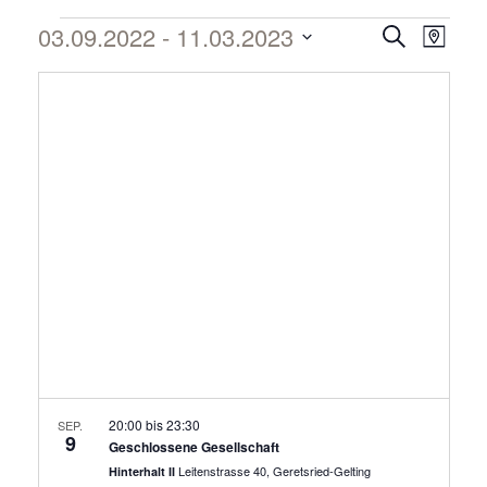
03.09.2022
 - 
11.03.2023
Verans
Vera
Suche
Karte
Datum
Ansi
Suche
auswählen.
Navi
und
Ansich
Naviga
20:00
bis
23:30
SEP.
9
Geschlossene Gesellschaft
Leitenstrasse 40, Geretsried-Gelting
Hinterhalt II