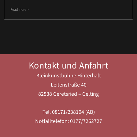
Read more >
Kontakt und Anfahrt
Kleinkunstbühne Hinterhalt
Leitenstraße 40
82538 Geretsried – Gelting
Tel. 08171/238104 (AB)
Notfalltelefon: 0177/7262727