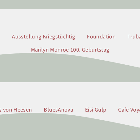
a
Ausstellung Kriegstüchtig
Foundation
Truba
Marilyn Monroe 100. Geburtstag
(3)
(2)
(1)
s von Heesen
BluesAnova
Eisi Gulp
Cafe Voy