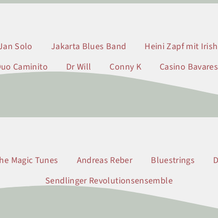
Jan Solo
Jakarta Blues Band
Heini Zapf mit Iris
uo Caminito
Dr Will
Conny K
Casino Bavare
.3.2026 (2)
.3.2026 (1)
.3.2026 (3)
the Magic Tunes
Andreas Reber
Bluestrings
Sendlinger Revolutionsensemble
6 (3)
6 (1)
6 (2)