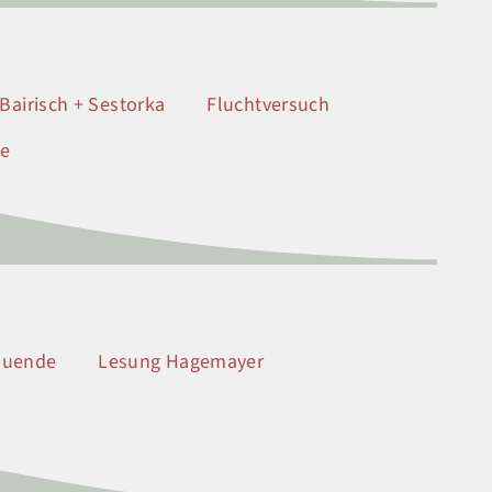
hBairisch + Sestorka
Fluchtversuch
se
Duende
Lesung Hagemayer