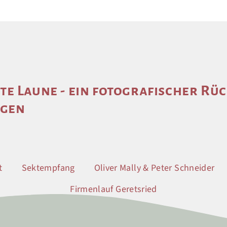
te Laune - ein fotografischer Rüc
ngen
t
Sektempfang
Oliver Mally & Peter Schneider
Firmenlauf Geretsried
3)
6)
5)
1)
2)
4)