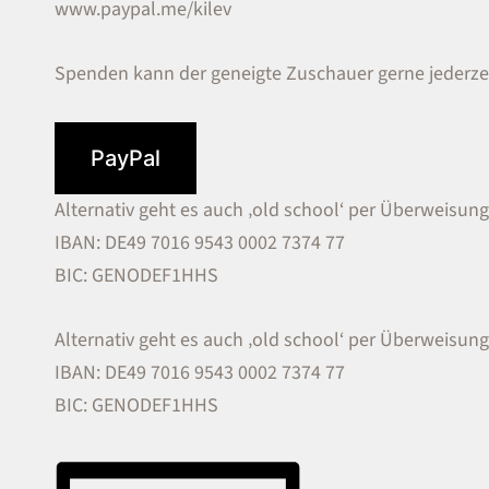
www.paypal.me/kilev
Spenden kann der geneigte Zuschauer gerne jederzei
PayPal
Alternativ geht es auch ‚old school‘ per Überweisung 
IBAN: DE49 7016 9543 0002 7374 77
BIC: GENODEF1HHS
Alternativ geht es auch ‚old school‘ per Überweisung 
IBAN: DE49 7016 9543 0002 7374 77
BIC: GENODEF1HHS