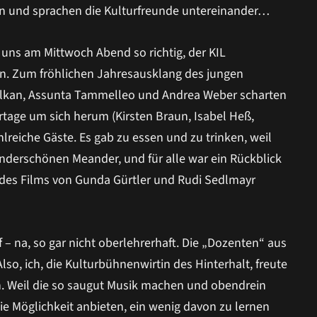
in und sprachen die Kulturfreunde untereinander…
ns am Mittwoch Abend so richtig, der KIL
den. Zum fröhlichen Jahresausklang des jungen
Kalkan, Assunta Tammelleo und Andrea Weber scharten
urtage um sich herum (Kirsten Braun, Isabel Heß,
reiche Gäste. Es gab zu essen und zu trinken, weil
wunderschönen Meander, und für alle war ein Rückblick
k des Films von Gunda Gürtler und Rudi Sedlmayr
 – na, so gar nicht oberlehrerhaft. Die „Dozenten“ aus
lso, ich, die Kulturbühnenwirtin des Hinterhalt, freute
en. Weil die so saugut Musik machen und obendrein
ie Möglichkeit anbieten, ein wenig davon zu lernen