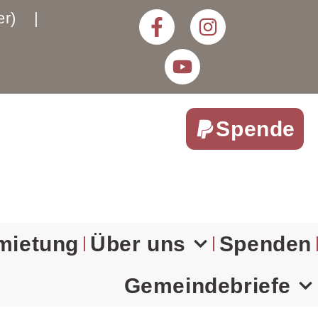
rter) |
Spende
mietung
Über uns
Spenden
Gemeindebriefe