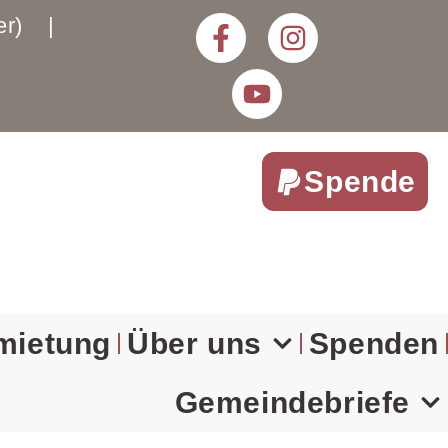
rter) |
Spende
mietung
Über uns
Spenden
Gemeindebriefe