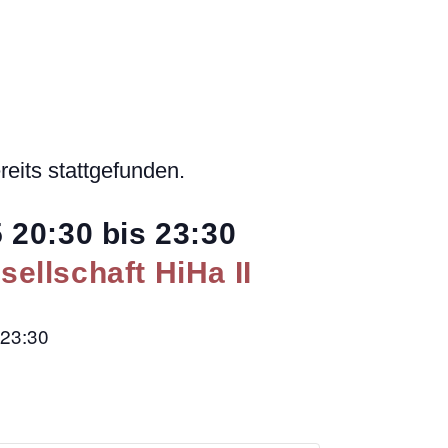
reits stattgefunden.
5
20:30
bis
23:30
ellschaft HiHa II
23:30