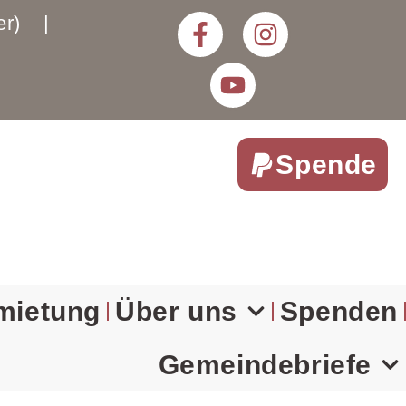
rter) |
Spende
mietung
Über uns
Spenden
Gemeindebriefe