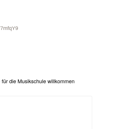
rW7mfqY9
de für die Musikschule willkommen