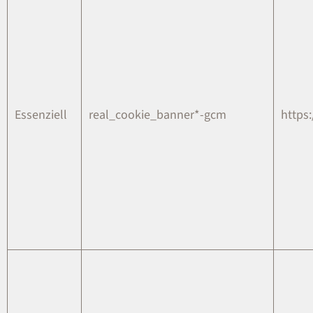
Essenziell
real_cookie_banner*-gcm
https: