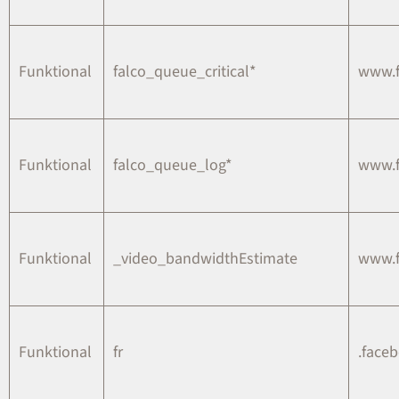
Funktional
falco_queue_critical*
www.
Funktional
falco_queue_log*
www.
Funktional
_video_bandwidthEstimate
www.
Funktional
fr
.face