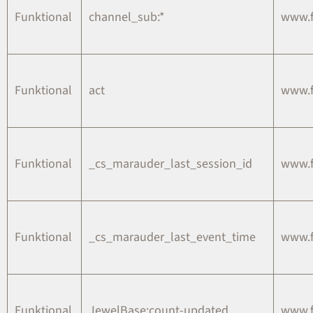
Funktional
channel_sub:*
www.
Funktional
act
www.
Funktional
_cs_marauder_last_session_id
www.
Funktional
_cs_marauder_last_event_time
www.
Funktional
JewelBase:count-updated
www.