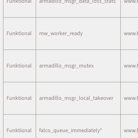
Funktional
armadillo_msgr_data_loss_stats
www.
Funktional
mw_worker_ready
www.
Funktional
armadillo_msgr_mutex
www.
Funktional
armadillo_msgr_local_takeover
www.
Funktional
falco_queue_immediately*
www.