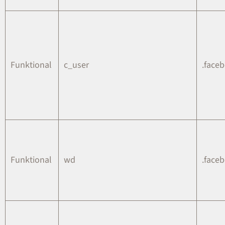
Funktional
c_user
.face
Funktional
wd
.face