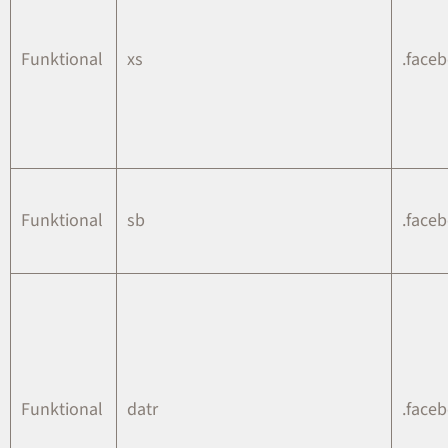
Funktional
xs
.face
Funktional
sb
.face
Funktional
datr
.face