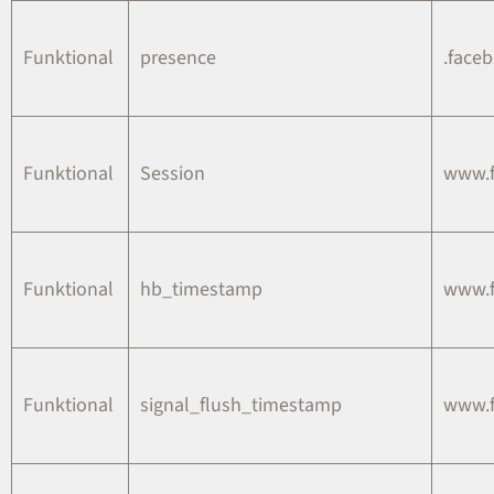
Funktional
presence
.face
Funktional
Session
www.
Funktional
hb_timestamp
www.
Funktional
signal_flush_timestamp
www.