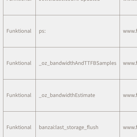
Funktional
ps:
www.
Funktional
_oz_bandwidthAndTTFBSamples
www.
Funktional
_oz_bandwidthEstimate
www.
Funktional
banzai:last_storage_flush
www.