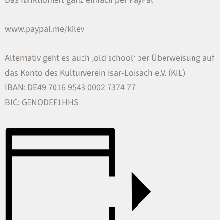
Das funktioniert ganz einfach per PayPal
www.paypal.me/kilev
Alternativ geht es auch ‚old school‘ per Überweisung auf
das Konto des Kulturverein Isar-Loisach e.V. (KIL)
IBAN: DE49 7016 9543 0002 7374 77
BIC: GENODEF1HHS