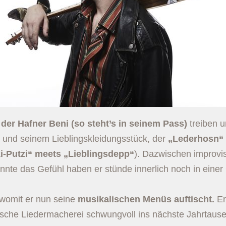
h
der Hafner Beni (so steht’s in seinem Pass)
treiben u
und seinem Lieblingskleidungsstück, der
„Lederhosn“
-Putzi“ meets „Lieblingsdepp“
). Dazwischen improvi
nnte das Gefühl haben er stünde innerlich noch in eine
, womit er nun seine
musikalischen Menüs auftischt.
Er
sche Liedermacherei schwungvoll ins nächste Jahrtause