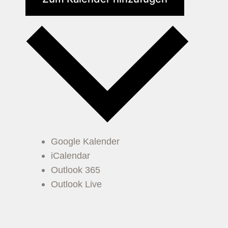
Google Kalender
iCalendar
Outlook 365
Outlook Live