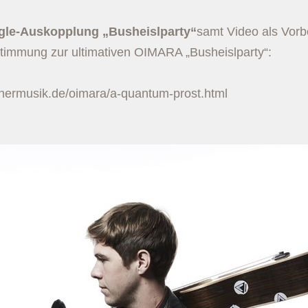
ingle-Auskopplung „Busheislparty“
samt Video als Vorb
nstimmung zur ultimativen OIMARA „Busheislparty“:
nermusik.de/oimara/a-quantum-prost.html