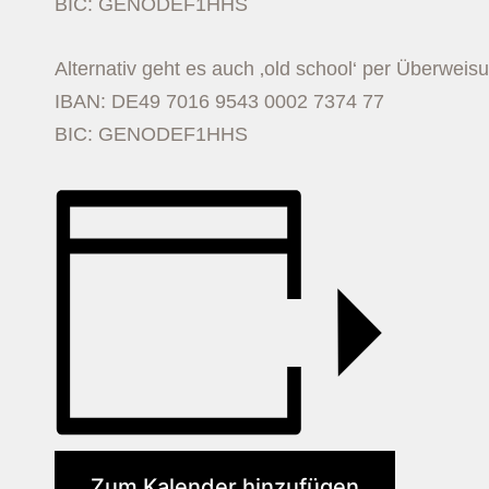
BIC: GENODEF1HHS
Alternativ geht es auch ‚old school‘ per Überweisu
IBAN: DE49 7016 9543 0002 7374 77
BIC: GENODEF1HHS
Zum Kalender hinzufügen