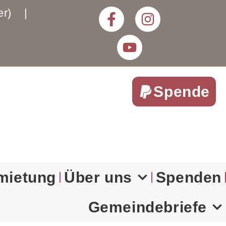
rter) |
Spende
mietung
Über uns
Spenden
Gemeindebriefe