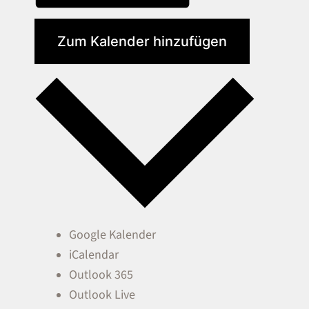
Zum Kalender hinzufügen
Google Kalender
iCalendar
Outlook 365
Outlook Live