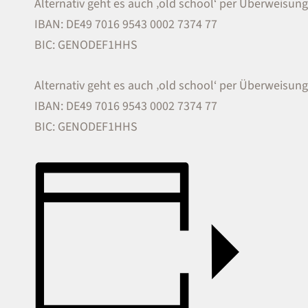
Alternativ geht es auch ‚old school‘ per Überweisung 
IBAN: DE49 7016 9543 0002 7374 77
BIC: GENODEF1HHS
Alternativ geht es auch ‚old school‘ per Überweisung 
IBAN: DE49 7016 9543 0002 7374 77
BIC: GENODEF1HHS