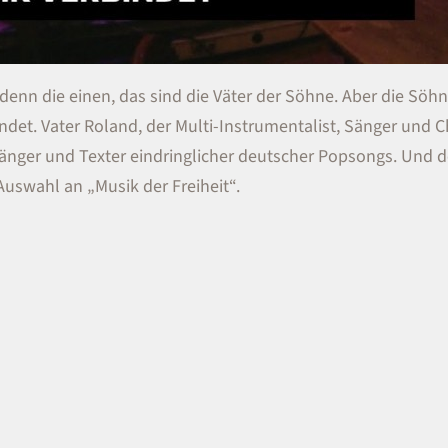
 denn die einen, das sind die Väter der Söhne. Aber die Söh
indet. Vater Roland, der Multi-Instrumentalist, Sänger und 
 Sänger und Texter eindringlicher deutscher Popsongs. Und d
Auswahl an „Musik der Freiheit“.