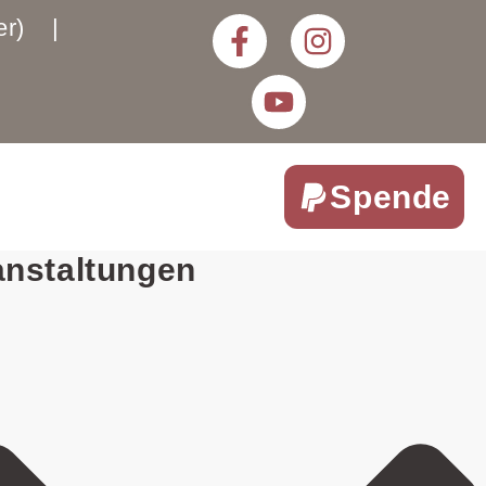
rter) |
Spende
anstaltungen