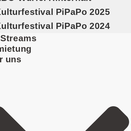
ulturfestival PiPaPo 2025
ulturfestival PiPaPo 2024
eStreams
mietung
r uns