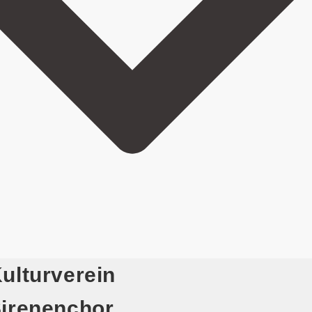
ulturverein
irenenchor