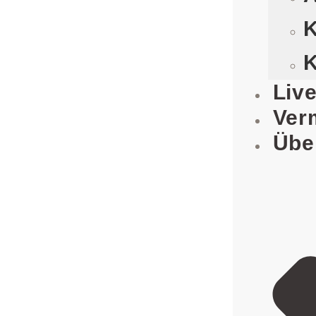
K
K
Liv
Ver
Übe