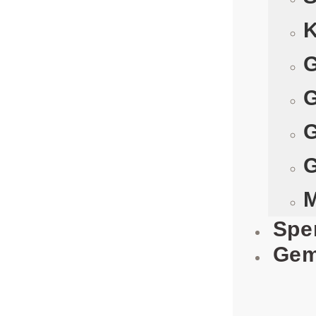
K
G
G
G
G
M
Spe
Gem