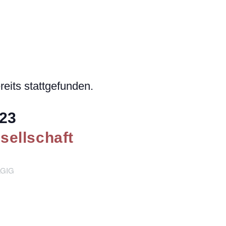
reits stattgefunden.
023
ellschaft
GIG