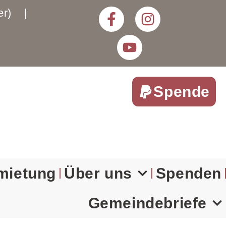
rter) |
Spende
mietung
Über uns
Spenden
Gemeindebriefe