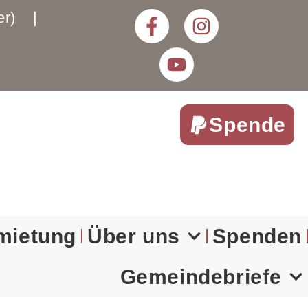
rter) |
Spende
mietung
Über uns
Spenden
Gemeindebriefe