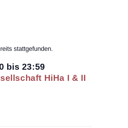
reits stattgefunden.
0
bis
23:59
llschaft HiHa I & II