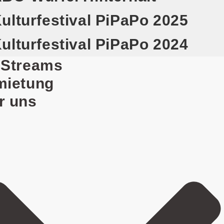
ulturfestival PiPaPo 2025
ulturfestival PiPaPo 2024
eStreams
mietung
r uns