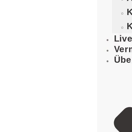
K
K
Liv
Ver
Übe