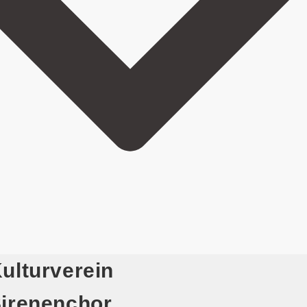
ulturverein
irenenchor