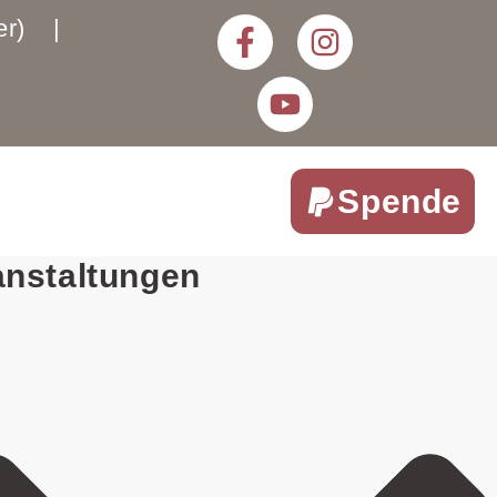
rter) |
Spende
anstaltungen