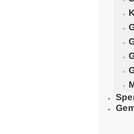
K
G
G
G
G
M
Spe
Gem