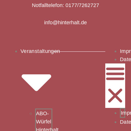
Notfalltelefon: 0177/7262727
info@hinterhalt.de
Veranstaltungen
Imp
Date
Imp
ABO-
Würfel
Date
Hinterhalt