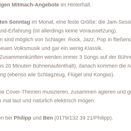
igen Mitmach-Angebote
im Hinterhalt.
tten Sonntag
im Monat, eine feste Größe: die Jam-Sess
nd-Erfahrung (ist allerdings keine Voraussetzung).
 sind möglich von Schlager, Rock, Jazz, Pop in fließend
neuen Volksmusik und gar ein wenig Klassik.
Zusammenkünften werden immer 3 Songs auf der Bühne
ns 20 Minuten Bühnenaufenthalt), danach kommen die n
ung (ebenso wie Schlagzeug, Flügel und Kongas).
d ohne Cover-Themen musizieren, zusammen agieren und
h mal laut und natürlich elektrisch mögen.
en bei
Philipp
und
Ben
(0179/132 39 21/Philipp).