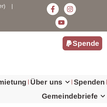
rter) |
Spende
mietung
Über uns
Spenden
Gemeindebriefe