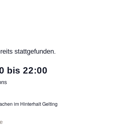
reits stattgefunden.
0
bis
22:00
ons
ne