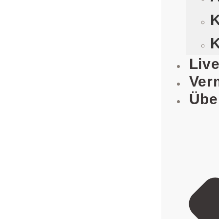
K
K
Liv
Ver
Übe