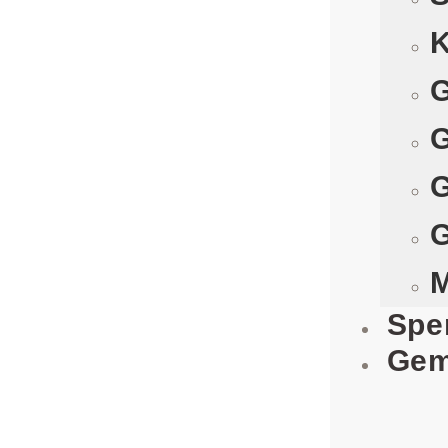
K
G
G
G
G
M
Spe
Gem