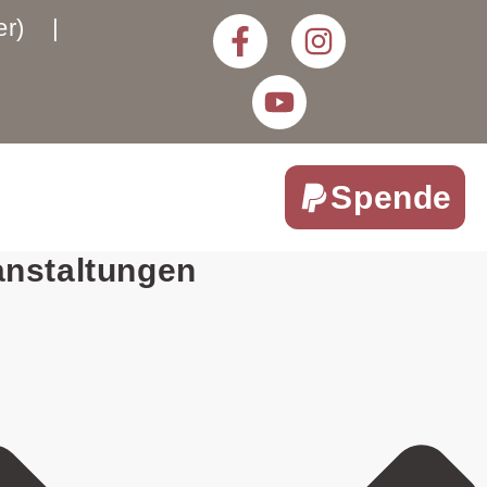
rter) |
Spende
anstaltungen