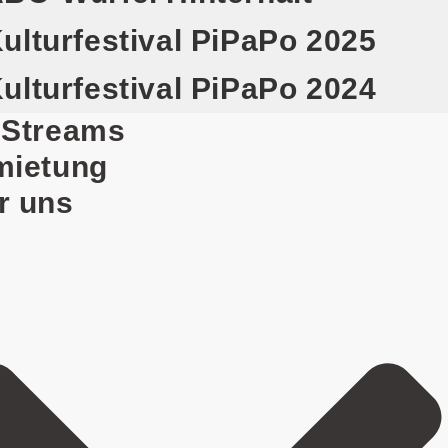
ulturfestival PiPaPo 2025
ulturfestival PiPaPo 2024
eStreams
mietung
r uns