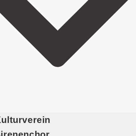
ulturverein
irenenchor