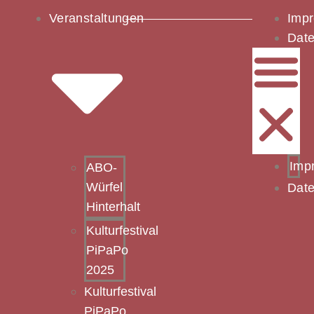
Veranstaltungen
Imp
Date
Imp
ABO-
Würfel
Date
Hinterhalt
Kulturfestival
PiPaPo
2025
Kulturfestival
PiPaPo