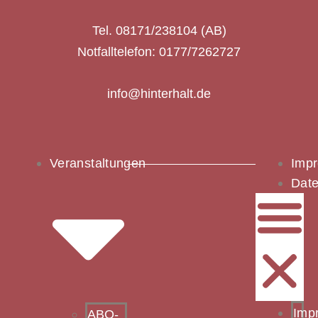
Tel. 08171/238104 (AB)
Notfalltelefon: 0177/7262727
info@hinterhalt.de
Veranstaltungen
Imp
Date
Imp
ABO-