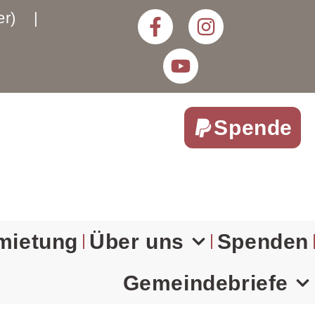
rter) |
Spende
mietung
Über uns
Spenden
Gemeindebriefe