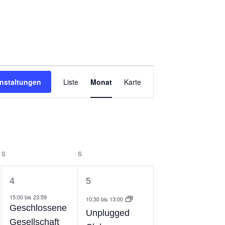
Veranstaltung
nstaltungen
Liste
Monat
Karte
Ansichten-
Navigation
S
S
2
1
4
5
ng,
Veranstaltungen,
Veranstaltung,
15:00
bis
23:59
10:30
bis
13:00
Geschlossene
Unplugged
Gesellschaft