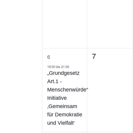
1
0
7
6
Veranstaltung,
Veranstaltu
19:00
bis
21:00
„Grundgesetz
Art.1 -
Menschenwürde“
Initiative
‚Gemeinsam
für Demokratie
und Vielfalt‘