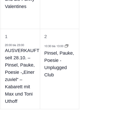
Valentines
1
1
1
2
ungen,
Veranstaltung,
Veranstaltung,
20:00
bis
23:00
10:30
bis
13:00
AUSVERKAUFT
Pinsel, Pauke,
seit 28.10. –
Poesie -
Pinsel, Pauke,
Unplugged
Poesie -„Einer
Club
zuviel“ –
Kabarett mit
Max und Toni
Uthoff