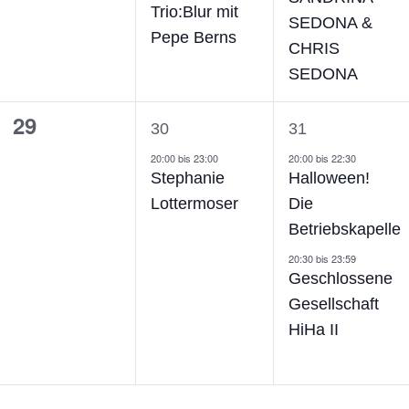
Trio:Blur mit
SEDONA &
Pepe Berns
CHRIS
SEDONA
0
1
2
29
30
31
ngen,
Veranstaltungen,
Veranstaltung,
Veranstalt
20:00
bis
23:00
20:00
bis
22:30
Stephanie
Halloween!
Lottermoser
Die
Betriebskapelle
20:30
bis
23:59
Geschlossene
Gesellschaft
HiHa II