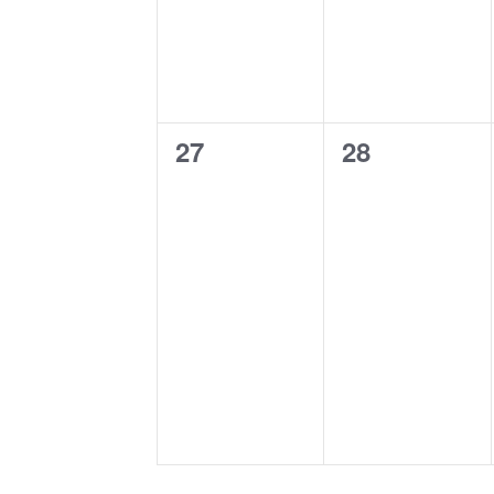
0
0
27
28
Veranstaltungen,
Veranstaltu