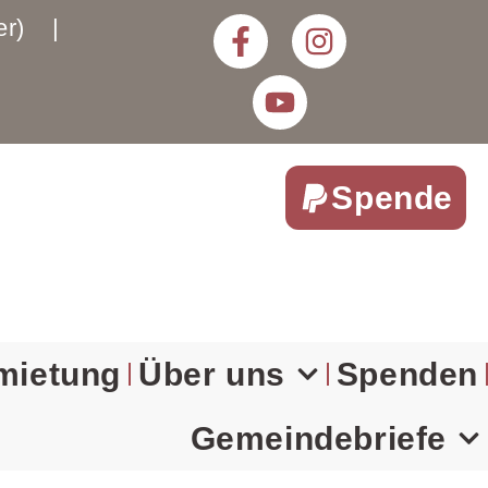
rter) |
Spende
mietung
Über uns
Spenden
Gemeindebriefe