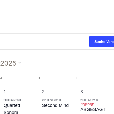
Suche Vera
 2025
M
D
F
1
1
1
1
2
3
ngen,
Veranstaltung,
Veranstaltung,
Veranstaltu
20:00
bis
23:00
20:00
bis
23:00
20:00
bis
21:30
Abgesagt
Quartett
Second Mind
ABGESAGT –
Sonora