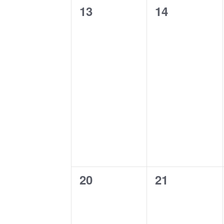
0
0
13
14
Veranstaltungen,
Veranstaltu
0
0
20
21
Veranstaltungen,
Veranstaltu