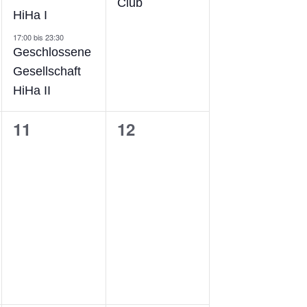
Club
HiHa I
17:00
bis
23:30
Geschlossene
Gesellschaft
HiHa II
0
0
11
12
ng,
Veranstaltungen,
Veranstaltungen,