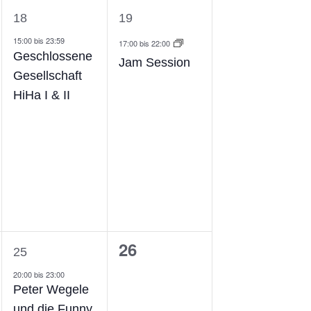
1
1
18
19
ungen,
Veranstaltung,
Veranstaltung,
15:00
bis
23:59
17:00
bis
22:00
Geschlossene
Jam Session
Gesellschaft
HiHa I & II
1
0
26
25
ng,
Veranstaltung,
Veranstaltungen,
20:00
bis
23:00
Peter Wegele
und die Funny