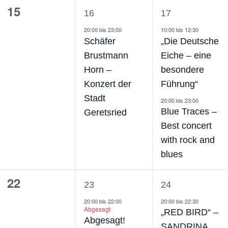
0
1
2
15
16
17
ngen,
Veranstaltungen,
Veranstaltung,
Veranstalt
20:00
bis
23:00
10:00
bis
12:30
Schäfer
„Die Deutsche
Brustmann
Eiche – eine
Horn –
besondere
Konzert der
Führung“
Stadt
20:00
bis
23:00
Blue Traces –
Geretsried
Best concert
with rock and
blues
0
1
1
22
23
24
ngen,
Veranstaltungen,
Veranstaltung,
Veranstaltu
20:00
bis
22:00
20:00
bis
22:30
Abgesagt
„RED BIRD“ –
Abgesagt!
SANDRINA