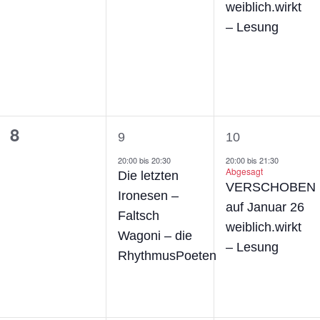
weiblich.wirkt
– Lesung
0
1
1
8
9
10
ngen,
Veranstaltungen,
Veranstaltung,
Veranstaltu
20:00
bis
20:30
20:00
bis
21:30
Abgesagt
Die letzten
VERSCHOBEN
Ironesen –
auf Januar 26
Faltsch
weiblich.wirkt
Wagoni – die
– Lesung
RhythmusPoeten