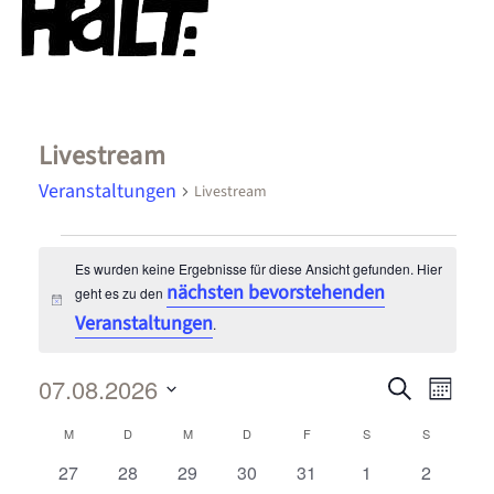
Livestream
Veranstaltungen
Livestream
Es wurden keine Ergebnisse für diese Ansicht gefunden. Hier
nächsten bevorstehenden
geht es zu den
Hinweis
Veranstaltungen
.
07.08.2026
Verans
Suche
Vera
Monat
Datum
Suche
Ansi
Kalender
M
D
M
D
F
S
S
wählen.
Navi
und
0
0
0
0
0
0
0
27
28
29
30
31
1
2
von