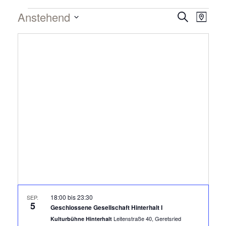
Anstehend
Verans
Vera
Suche
Karte
Datum
Ansi
Suche
auswählen.
Navi
und
Ansich
Naviga
18:00
bis
23:30
SEP.
5
Geschlossene Gesellschaft Hinterhalt I
Leitenstraße 40, Geretsried
Kulturbühne Hinterhalt