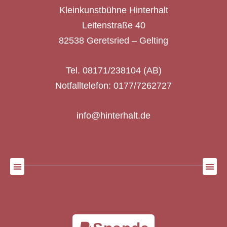
10
Geschlossene Gesellschaft Hinterhalt I
Kleinkunstbühne Hinterhalt
Leitenstraße 40, Geretsried
Kulturbühne Hinterhalt
Leitenstraße 40
82538 Geretsried – Gelting
20:01
bis
23:30
OKT.
24
Geschlossene Gesellschaft Hinterhalt II
Tel. 08171/238104 (AB)
Leitenstrasse 40, Geretsried-Gelting
Hinterhalt II
Notfalltelefon: 0177/7262727
18:00
bis
23:30
NOV.
28
Geschlossene Gesellschaft Hinterhalt I
info@hinterhalt.de
Leitenstraße 40, Geretsried
Kulturbühne Hinterhalt
18:00
bis
23:30
DEZ.
5
Geschlossene Gesellschaft Hinterhalt I
Leitenstraße 40, Geretsried
Kulturbühne Hinterhalt
18:00
bis
23:30
DEZ.
12
Geschlossene Gesellschaft Hinterhalt I
Leitenstraße 40, Geretsried
Kulturbühne Hinterhalt